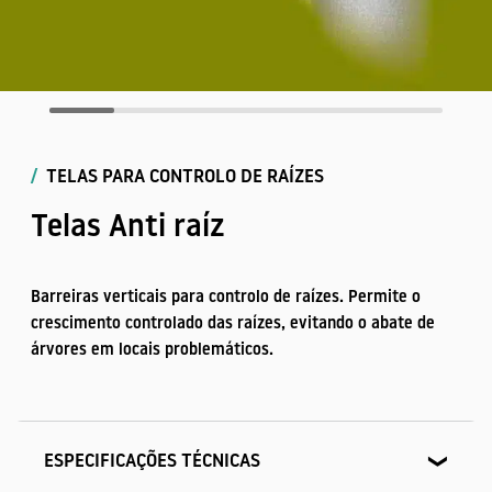
/
TELAS PARA CONTROLO DE RAÍZES
LANCIS
DRENAGEM
PAVIMENTOS
Telas Anti raíz
Barreiras verticais para controlo de raízes. Permite o
crescimento controlado das raízes, evitando o abate de
árvores em locais problemáticos.
TELAS
ESPECIFICAÇÕES TÉCNICAS