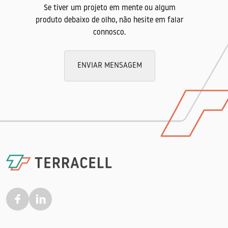
22,20 kN/m (Norma técnica DIN EN ISO
Se tiver um projeto em mente ou algum
10139)
produto debaixo de olho, não hesite em falar
connosco.
Alargamento à rotura longitudinal
63,50% (Norma técnica DIN EN ISO 10139)
Alargamento à rotura transversal
ENVIAR MENSAGEM
50% (Norma técnica DIN EN ISO 10139)
Ensaio puncionamento estático (CBR)
3455 N (Norma técnica DIN EN ISO 12236)
Resistência à rotura transversal
77,1 N/mm (Norma técnica EN ISO 527-1)
Resistência superficial
45чm (Norma técnica ISO 4288)
Aplicações
Indicadas para proteção de jardins e
estruturas de construções.