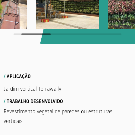
LANCIS
DRENAGEM
PAVIMENTOS
/
APLICAÇÃO
Jardim vertical Terrawally
/
TRABALHO DESENVOLVIDO
Revestimento vegetal de paredes ou estruturas
TELAS
verticais