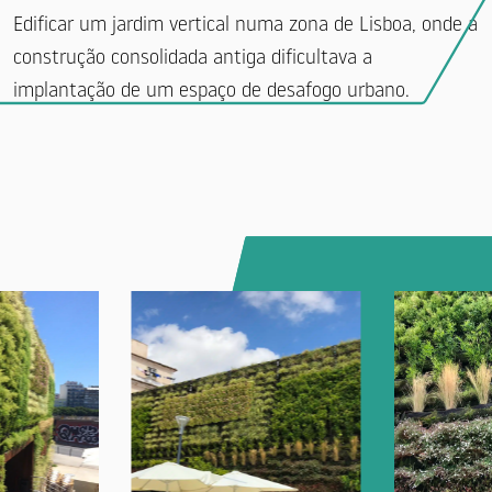
Edificar um jardim vertical numa zona de Lisboa, onde a
construção consolidada antiga dificultava a
implantação de um espaço de desafogo urbano.
Produtos
Produtos
COBERTURAS AJARDINADAS
CONTENÇÃO
JARDINS VERTICAIS
CONTROLO DE EROSÃO