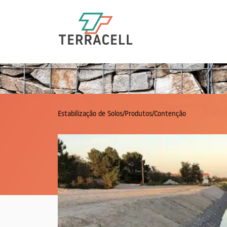
/
/
Paisagismo
Estabilizaç
Projetos
Projetos
Estabilização de Solos
/
Produtos
/
Contenção