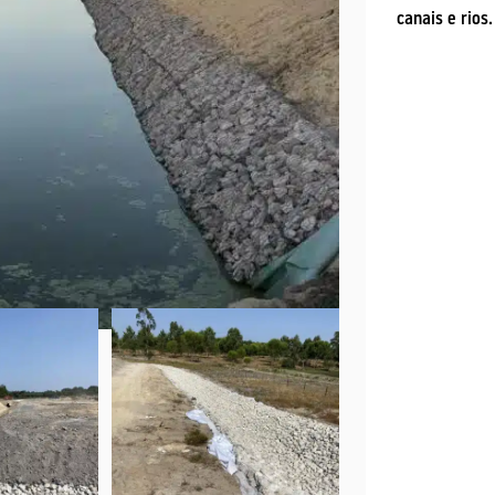
canais e rios.
LANCIS
DRENAGEM
TELAS