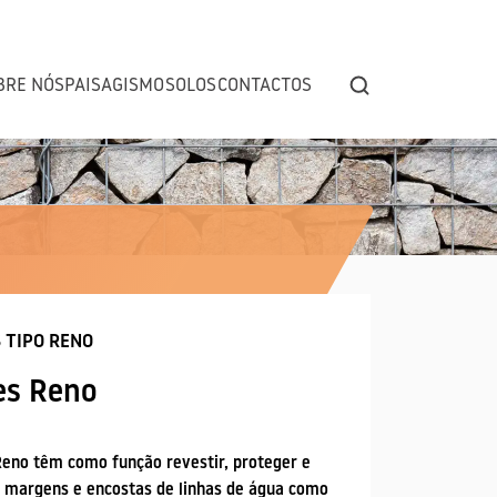
BRE NÓS
PAISAGISMO
SOLOS
CONTACTOS
 TIPO RENO
ARDINADAS
JARDINS VERTICAIS
CONTROLO DE EROSÃO
es Reno
Reno têm como função revestir, proteger e
as margens e encostas de linhas de água como