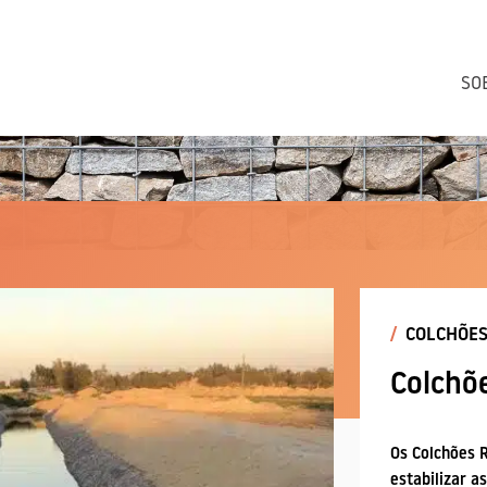
ão de solos
SO
Produtos
Produtos
/
COLCHÕES
COBERTURAS AJ
CONTENÇÃO
Colchõ
Os Colchões 
estabilizar 