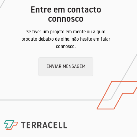
Tolerância máxima
Entre em contacto
nos diâmetros nomimais dos arames é de
connosco
2,5%
Rolos
Se tiver um projeto em mente ou algum
produto debaixo de olho, não hesite em falar
2 x 50 m
connosco.
Montagem
A Rede é ancorada na crista e no espelho do
ENVIAR MENSAGEM
talude, sendo a extremidade na base do
talude solta ou com tubo cozido de aço
galvanizado.
Aplicação
Proteção de taludes rochosos podendo ser
esta rede utilizada para projeção de
gunitagem.