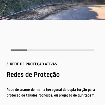
Produtos
Produtos
/
REDE DE PROTEÇÃO ATIVAS
Redes de Proteção
COBERTURAS AJARDINADAS
CONTENÇÃO
JARDINS VERTICAIS
CONTROLO DE EROSÃO
Rede de arame de malha hexagonal de dupla torção para
proteção de taludes rochosos, ou projeção de gunitagem.