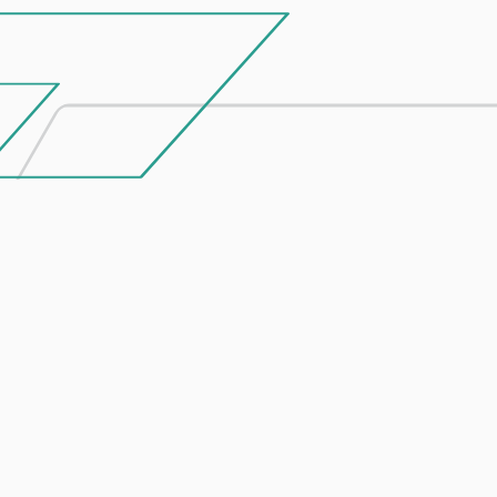
Entre em contacto
connosco
Se tiver um projeto em mente ou algum
produto debaixo de olho, não hesite em falar
connosco.
ENVIAR MENSAGEM