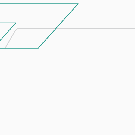
Entre em contacto
connosco
Se tiver um projeto em mente ou algum
produto debaixo de olho, não hesite em falar
connosco.
ENVIAR MENSAGEM