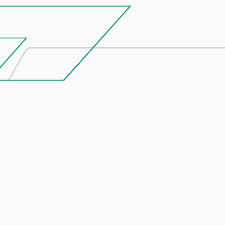
Entre em contacto
connosco
Se tiver um projeto em mente ou algum
produto debaixo de olho, não hesite em falar
connosco.
ENVIAR MENSAGEM