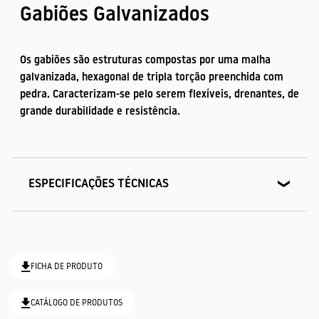
Gabiões Galvanizados
Os gabiões são estruturas compostas por uma malha
galvanizada, hexagonal de tripla torção preenchida com
pedra. Caracterizam-se pelo serem flexíveis, drenantes, de
grande durabilidade e resistência.
LANCIS
DRENAGEM
PAVIMENTOS
ESPECIFICAÇÕES TÉCNICAS
Dimensões
4 x 2 x 1 m
4 x 1,5 x 1 m
FICHA DE PRODUTO
4 x 1 x 1 m
TELAS
CATÁLOGO DE PRODUTOS
A tolerância máxima admitida no