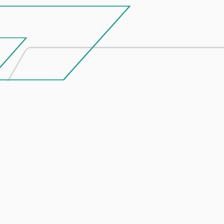
Entre em contacto
connosco
Se tiver um projeto em mente ou algum
produto debaixo de olho, não hesite em falar
connosco.
ENVIAR MENSAGEM