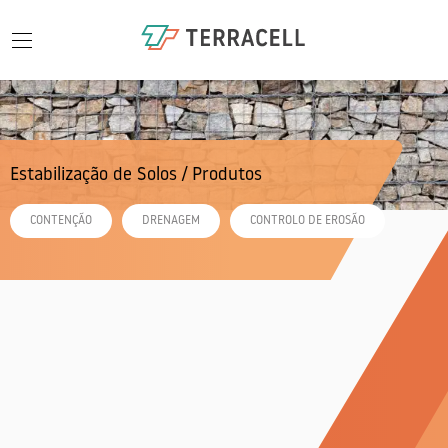
Menu
Menu
/
/
Paisagismo
Estabilização de solos
Estabilização de Solos
/ Produtos
Sobre Nós
CONTENÇÃO
DRENAGEM
CONTROLO DE EROSÃO
Projetos
Projetos
Paisagismo
Solos
Contactos