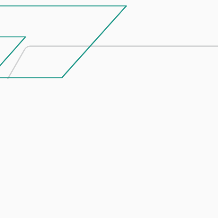
Entre em contacto
connosco
Se tiver um projeto em mente ou algum
produto debaixo de olho, não hesite em falar
connosco.
ENVIAR MENSAGEM